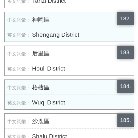
Tanzi District
182.
神岡區
Shengang District
183.
后里區
Houli District
184.
梧棲區
Wuqi District
185.
沙鹿區
Shalu District