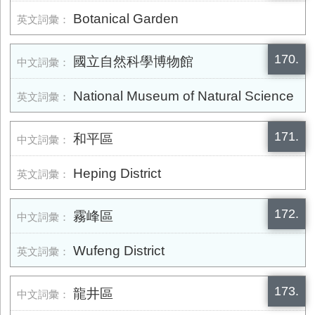
Botanical Garden
170.
國立自然科學博物館
National Museum of Natural Science
171.
和平區
Heping District
172.
霧峰區
Wufeng District
173.
龍井區