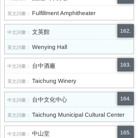
Fulfillment Amphitheater
162.
文英館
Wenying Hall
163.
台中酒廠
Taichung Winery
164.
台中文化中心
Taichung Municipal Cultural Center
165.
中山堂