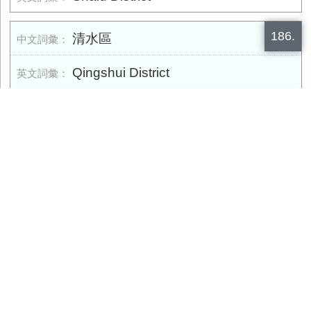
186.
清水區
Qingshui District
187.
大甲區
Dajia District
188.
東勢區
Dongshi District
189.
太平區
Taiping District