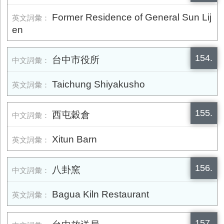
Former Residence of General Sun Lij
en
154.
台中市役所
Taichung Shiyakusho
155.
西屯穀倉
Xitun Barn
156.
八卦窯
Bagua Kiln Restaurant
157.