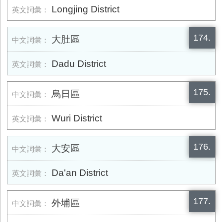
Longjing District
174.
大肚區
Dadu District
175.
烏日區
Wuri District
176.
大安區
Da'an District
177.
外埔區