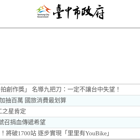
拍創作獎」 名導九把刀：一定不讓台中失望！
節加抽百萬 國旅消費最划算
工之星肯定
隊號召捐血傳遞希望
著！將破1700站 逐步實現「里里有YouBike」