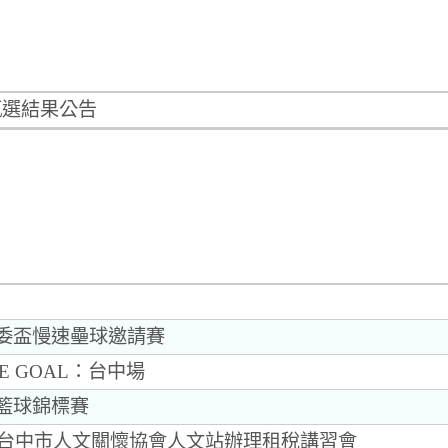
甄選結果公告
主委盃慢速壘球邀請賽
THE GOAL：台中場
盃籃球錦標賽
結合台中市人文關懷協會人文站辦理租稅講習會