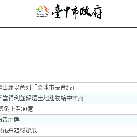
邀出席以色列「全球市長會議」
付不當得利並歸還土地建物給中市府
總銷上看30億
語告示牌
與花卉題材辦展