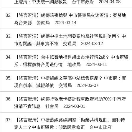
正澄清：中央統一調派救災
台中市政府
2024-04-08
32
【謠言澄清】網傳暗夜槍聲 中市警察局火速澄清：案發地
為台東縣
警察局
2024-03-14
33
【謠言澄清】網傳中捷土地開發案均屬社宅規劃使用？ 中
市府闢謠：與事實不符
交通局
2024-03-12
34
【謠言澄清】台中抵費地標售超出市場行情2成？ 中市府駁
斥：得標價符合周邊行情
地政局
2024-03-11
35
【謠言澄清】中捷綠線文華高中站標售房產？ 中市府：實
現自償率、減輕舉債
交通局
2024-03-07
36
【謠言澄清】網傳持敬老卡搭計程車政府補助70% 中市府
澄清不實訊息
社會局
2024-03-01
37
【謠言澄清】中捷藍線路線調整「拋棄共構規劃」圖利特
定人士？中市府駁斥：傾聽民意修正
台中市政府