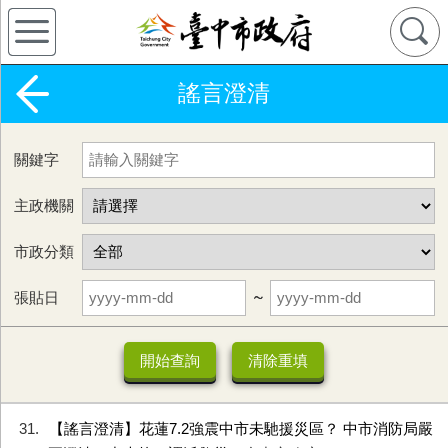
謠言澄清
關鍵字
主政機關
市政分類
張貼日
~
31
【謠言澄清】花蓮7.2強震中市未馳援災區？ 中市消防局嚴