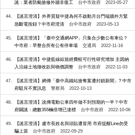
謠：業者防颱搶修外牆非復工
台中市政府
2023-05-27
44
【謠言澄清】外界質疑中捷為何不啟動月台門端牆外方緊
急斷電按鈕？中市府澄清
台中市政府
2023-05-13
45
【謠言澄清】「臺中交通網APP」只集合少數公有車位？
中市府：早整合所有公有停車場
交通局
2022-11-16
46
【謠言澄清】中捷藍線綜規經費較可行性研究增加 主因納
入沿線土地徵收款與物價調整
台中市政府
2022-11-03
47
【謠言澄清】網傳「臺中高鐵站搶奪案遭封鎖新聞」? 中市
府駁斥不實訊息
警察局
2022-10-13
48
【謠言澄清】訛傳電動公車四年做不到預期的一半？中市
府闢謠：總數355輛倍增已達標
台中市政府
2022-10-06
49
【謠言澄清】盧市長姓名與頭貼遭冒用 市府提醒Line勿受
騙上當
台中市政府
2022-09-29