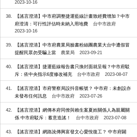
2023-10-16
38
【謠言澄清】中市府調整捷運藍線計畫致經費增加？中市
府澄清：可行性評估時未納入用地費
台中市政府
2023-10-16
39
【謠言澄清】中市府農業局臉書粉絲團農業大台中遭假冒
提醒民眾勿受騙上當
農業局
2023-09-21
40
【謠言澄清】捷運藍線報告書只換封面就呈報？中市府駁
斥：依中央指示6度修改補充
台中市政府
2023-08-07
41
【謠言澄清】市府警察局設抖音帳號？ 中市府：未創設亦
未發布任何訊息
台中市政府
2023-07-26
42
【謠言澄清】網傳本府同僚與賴生案夏姓關係人為親屬關
係 中市府駁斥：蓄意造謠！
台中市政府
2023-07-08
43
【謠言澄清】網路訛傳興富發文心愛悅復工？ 中市府闢