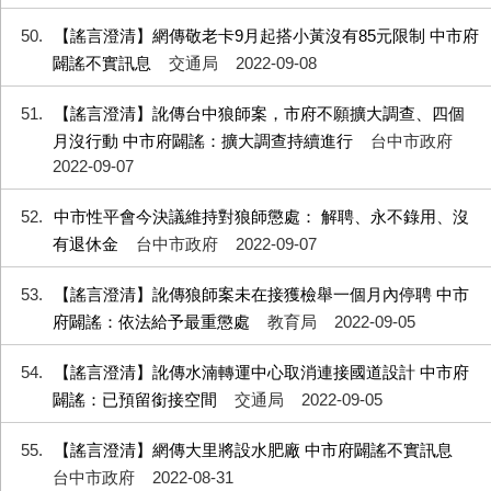
50
【謠言澄清】網傳敬老卡9月起搭小黃沒有85元限制 中市府
闢謠不實訊息
交通局
2022-09-08
51
【謠言澄清】訛傳台中狼師案，市府不願擴大調查、四個
月沒行動 中市府闢謠：擴大調查持續進行
台中市政府
2022-09-07
52
中市性平會今決議維持對狼師懲處： 解聘、永不錄用、沒
有退休金
台中市政府
2022-09-07
53
【謠言澄清】訛傳狼師案未在接獲檢舉一個月內停聘 中市
府闢謠：依法給予最重懲處
教育局
2022-09-05
54
【謠言澄清】訛傳水湳轉運中心取消連接國道設計 中市府
闢謠：已預留銜接空間
交通局
2022-09-05
55
【謠言澄清】網傳大里將設水肥廠 中市府闢謠不實訊息
台中市政府
2022-08-31