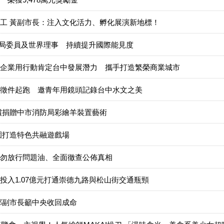
工 黃副市長：注入文化活力、孵化展演新地標！
行局委員及世界理事 持續提升國際能見度
企業用行動肯定台中發展潛力 攜手打造繁榮商業城市
徵件起跑 邀青年用鏡頭記錄台中水文之美
償捐贈中市消防局彩繪羊裝置藝術
園打造特色共融遊戲場
勿放行問題油、全面徹查公佈真相
投入1.07億元打通崇德九路與松山街交通瓶頸
鄭副市長籲中央收回成命