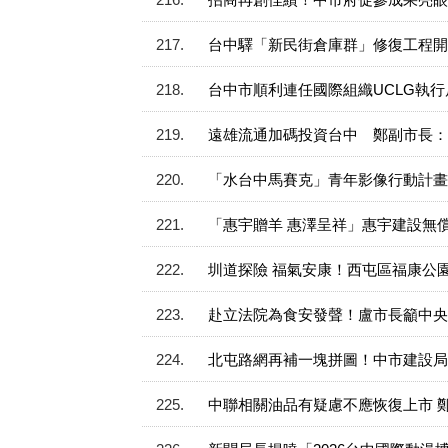
217
台中驛「新民街倉庫群」修復工程開
218
台中市順利連任國際組織UCLG執
219
遠雄流通加碼投資台中 鄭副市長：
220
「水台中馬賽克」青年影像行動計畫
221
「惠宇贈羊 惠澤呈祥」惠宇建設無
222
圳道探險 福氣安康！西屯區福康公
223
赴立法院為食安發聲！盧市長籲中央
224
北屯路網再補一塊拼圖！中市建設局
225
中聯相關油品有疑慮不應恢復上市 