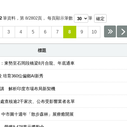
2
筆資料，第
8/2802
頁，
每頁顯示筆數
筆
3
4
5
6
7
8
9
10
標題
：東勢至石岡段橋梁8月合龍、年底通車
校 培育360位偏鄉AI新秀
講 解析印度市場布局新契機
局處查核逾2千家次、公布受影響業者名單
圖 中市圖十週年「散步森林」展療癒開展
 榮獲9,478萬元獎勵金