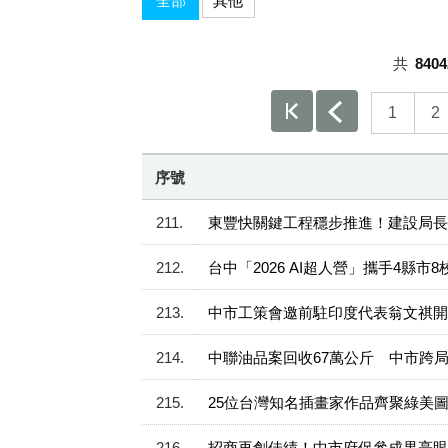
全部
其他
共
8404
1
2
序號
211
東豐快關鍵工程穩步推進！建設局長
212
台中「2026 AI超人營」攜手4縣市8
213
中市工策會邀前駐印度代表翁文祺開
214
中聯油品案回收67萬公斤 中市跨
215
25位台灣知名插畫家作品齊聚綠美
216
招商再創佳績！中市府促參成果亮眼