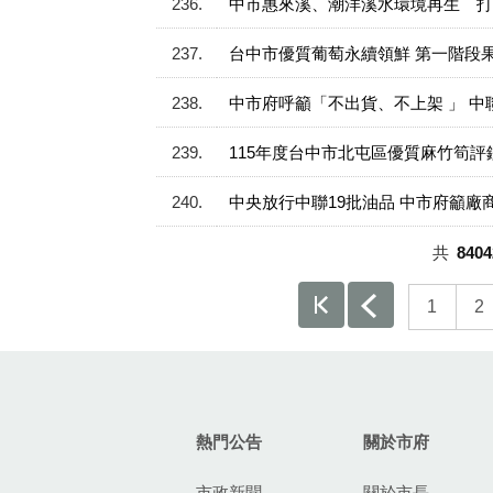
236
中市惠來溪、潮洋溪水環境再生 打
237
台中市優質葡萄永續領鮮 第一階段
238
中市府呼籲「不出貨、不上架 」 中
239
115年度台中市北屯區優質麻竹筍評
240
中央放行中聯19批油品 中市府籲
共
8404
1
2
:::
熱門公告
關於市府
市政新聞
關於市長