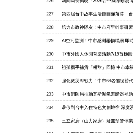
226
新聞局長揭曉「2026台中國際動漫
227
第四屆台中故事生活節圓滿落幕 台
228
培力市政神隊友！中市府里幹事研習
229
AI空污監測！中市感測器物聯網 即
230
中市外國人休閒育樂活動7/19首
231
祖孫攜手補貨「柑甜」回憶 中市幸福
232
強化救災即戰力！中市64名備役替
233
中市消防局推動瓦斯漏氣遮斷器補助
234
暑假到台中入住特色文創旅宿 深度
235
三立家廚（山力家廚）疑無預警停業