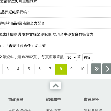
造都會型河川生態綠廊
果品評鑑結果揭曉！
聯相關油品4業者願全力配合
鑑成績揭曉 農友林文錦榮獲冠軍 展現台中優質麻竹筍實力
廠商：「善盡社會責任」勿上架
2
筆資料，第
8/2802
頁，
每頁顯示筆數
筆
3
4
5
6
7
8
9
10
市政資訊
認識臺中
市民服務
市政會議紀錄
歷史沿革
福利及照護