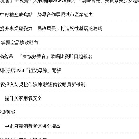
博覽會」主視覺！人氣繪師MAKAI操刀 「漫味食光」美食系美少女超
中好禮盒成焦點 跨界合作展現城市產業魅力
提升專業應變力 民政局長：打造韌性基層服務網
時掌握空品擴散動向
梯圓滿落幕 「東協好聲音」歌唱比賽即日起報名
柑仔店8/23「祖父母節」開張
代役投入防災協作演練 驗證備役動員新機制
 提升居家用氣安全
漫遊舊城
 中市府籲消費者速保全權益