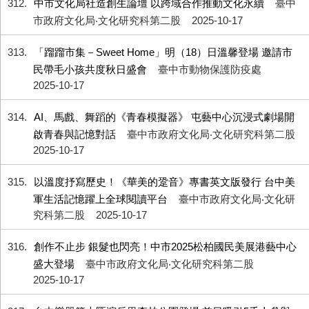
312
中市文化局社造創生論壇 以跨域合作推動文化永續
臺中
市政府文化局‧文化研究科第二股
2025-10-17
313
「蹓蹓市集－Sweet Home」明（18）日溫馨登場 邀請市
民帶毛小孩共度秋日盛會
臺中市動物保護防疫處
2025-10-17
314
AI、馬戲、舞蹈的《青春模擬器》 屯藝中心沉浸式劇場開
啟青春與記憶對話
臺中市政府文化局‧文化研究科第二股
2025-10-17
315
以溫度抒寫歷史！《華美的跫音》專書英文版發行 台中美
軍生活記憶躍上全球閱讀平台
臺中市政府文化局‧文化研
究科第二股
2025-10-17
316
創作不止步 銀髮也閃亮！中市2025松柏國民美展港藝中心
盛大登場
臺中市政府文化局‧文化研究科第二股
2025-10-17