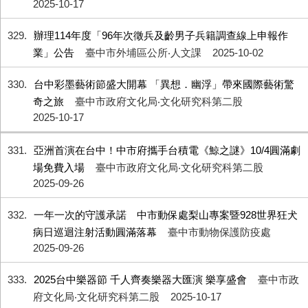
2025-10-17
329
辦理114年度「96年次徵兵及齡男子兵籍調查線上申報作
業」公告
臺中市外埔區公所‧人文課
2025-10-02
330
台中彩墨藝術節盛大開幕 「異想．幽浮」帶來國際藝術驚
奇之旅
臺中市政府文化局‧文化研究科第二股
2025-10-17
331
亞洲首演在台中！中市府攜手台積電《鯨之謎》10/4圓滿劇
場免費入場
臺中市政府文化局‧文化研究科第二股
2025-09-26
332
一年一次的守護承諾 中市動保處梨山專案暨928世界狂犬
病日巡迴注射活動圓滿落幕
臺中市動物保護防疫處
2025-09-26
333
2025台中樂器節 千人齊奏樂器大匯演 樂享盛會
臺中市政
府文化局‧文化研究科第二股
2025-10-17