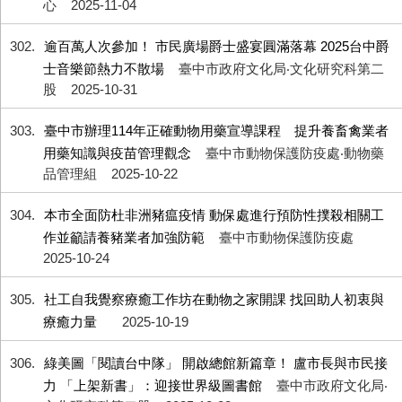
心
2025-11-04
302
逾百萬人次參加！ 市民廣場爵士盛宴圓滿落幕 2025台中爵
士音樂節熱力不散場
臺中市政府文化局‧文化研究科第二
股
2025-10-31
303
臺中市辦理114年正確動物用藥宣導課程 提升養畜禽業者
用藥知識與疫苗管理觀念
臺中市動物保護防疫處‧動物藥
品管理組
2025-10-22
304
本市全面防杜非洲豬瘟疫情 動保處進行預防性撲殺相關工
作並籲請養豬業者加強防範
臺中市動物保護防疫處
2025-10-24
305
社工自我覺察療癒工作坊在動物之家開課 找回助人初衷與
療癒力量
2025-10-19
306
綠美圖「閱讀台中隊」 開啟總館新篇章！ 盧市長與市民接
力 「上架新書」：迎接世界級圖書館
臺中市政府文化局‧