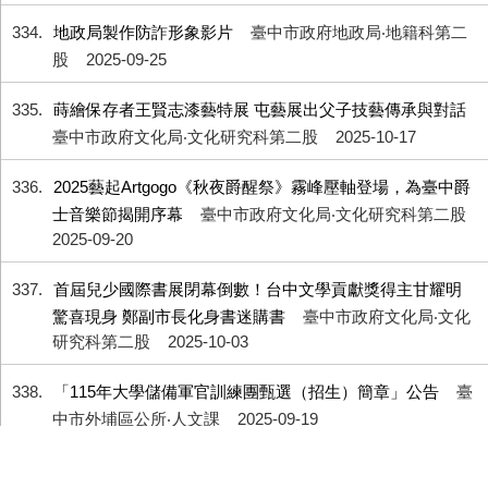
334
地政局製作防詐形象影片
臺中市政府地政局‧地籍科第二
股
2025-09-25
335
蒔繪保存者王賢志漆藝特展 屯藝展出父子技藝傳承與對話
臺中市政府文化局‧文化研究科第二股
2025-10-17
336
2025藝起Artgogo《秋夜爵醒祭》霧峰壓軸登場，為臺中爵
士音樂節揭開序幕
臺中市政府文化局‧文化研究科第二股
2025-09-20
337
首屆兒少國際書展閉幕倒數！台中文學貢獻獎得主甘耀明
驚喜現身 鄭副市長化身書迷購書
臺中市政府文化局‧文化
研究科第二股
2025-10-03
338
「115年大學儲備軍官訓練團甄選（招生）簡章」公告
臺
中市外埔區公所‧人文課
2025-09-19
339
首屆台灣國際兒少書展正式亮相 台中主題城市館展現在地