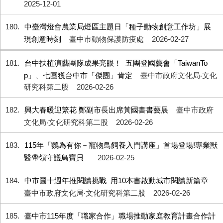
2025-12-01
180
中臺灣燈會農業局燈區主題日「種子動物創意工作坊」展
現創意時刻
臺中市動物保護防疫處
2026-02-27
181
台中扶植演藝團隊成果亮眼！ 五團登國藝會「TaiwanTo
p」、七團獲台中市「傑團」肯定
臺中市政府文化局‧文化
研究科第二股
2026-02-26
182
興大春暖迎繁花 鄭副市長出席黃國書書藝展
臺中市政府
文化局‧文化研究科第二股
2026-02-26
183
115年「鸚為有你－寵物鳥飼養入門講座」首場登場!專業獸
醫帶領守護鳥寶貝
2026-02-25
184
中市圖十週年推閱讀挑戰 用10本書啟動城市閱讀新篇章
臺中市政府文化局‧文化研究科第二股
2026-02-26
185
臺中市115年度「職家合作」職場推動家庭教育計畫合作計