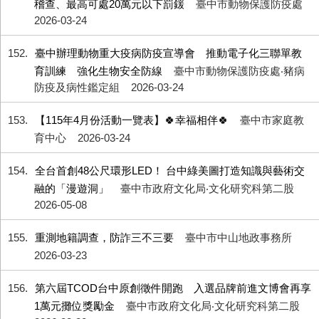
稽查、最高可處20萬元以下罰鍰
臺中市動物保護防疫處
2026-03-24
152
臺中辦理動物重大疫病防疫宣導會 推動電子化三聯單教
育訓練 強化生物安全防線
臺中市動物保護防疫處‧豬病
防疫及病性鑑定組
2026-03-24
153
【115年4月份活動一覽表】🍀幸福相伴🍀
臺中市家庭教
育中心
2026-03-24
154
全台首創48公尺環形LED！ 台中綠美圖打造知識與藝術交
融的「漫遊洞」
臺中市政府文化局‧文化研究科第二股
2026-05-08
155
重測地籍調查，防詐三不三要
臺中市中山地政事務所
2026-03-23
156
第六屆TCOD台中原創徵件開跑 入選品牌前進文博會再享
1萬元攤位獎勵金
臺中市政府文化局‧文化研究科第二股