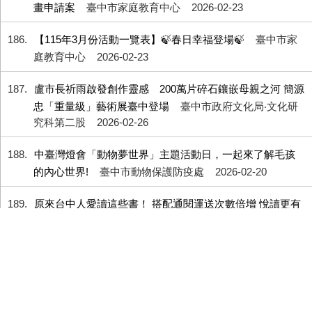
畫申請案
臺中市家庭教育中心
2026-02-23
186
【115年3月份活動一覽表】🍃春日幸福登場🍃
臺中市家
庭教育中心
2026-02-23
187
盧市長祈雨啟發創作靈感 200萬片碎石鑲嵌母親之河 簡源
忠「重量級」藝術展臺中登場
臺中市政府文化局‧文化研
究科第二股
2026-02-26
188
中臺灣燈會「動物夢世界」主題活動日，一起來了解毛孩
的內心世界!
臺中市動物保護防疫處
2026-02-20
189
原來台中人愛讀這些書！ 搭配通閱運送次數倍增 悅讀更有
感
臺中市政府文化局‧文化研究科第二股
2026-02-18
190
歡喜走春到台中 馬戲樂園迎馬年 FOCASA幾米馬戲樂園續
演至228假期
臺中市政府文化局‧文化研究科第二股
2026-02-26