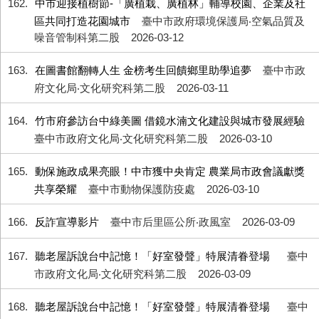
162
中市迎接植樹節-「廣植栽、廣植林」輔導校園、企業及社
區共同打造花園城市
臺中市政府環境保護局‧空氣品質及
噪音管制科第二股
2026-03-12
163
在圖書館翻轉人生 金榜考生回饋鄉里助學追夢
臺中市政
府文化局‧文化研究科第二股
2026-03-11
164
竹市府參訪台中綠美圖 借鏡水湳文化建設與城市發展經驗
臺中市政府文化局‧文化研究科第二股
2026-03-10
165
動保施政成果亮眼！中市獲中央肯定 農業局市政會議獻獎
共享榮耀
臺中市動物保護防疫處
2026-03-10
166
反詐宣導影片
臺中市后里區公所‧政風室
2026-03-09
167
聽老屋訴說台中記憶！「好室發聲」特展清眷登場
臺中
市政府文化局‧文化研究科第二股
2026-03-09
168
聽老屋訴說台中記憶！「好室發聲」特展清眷登場
臺中