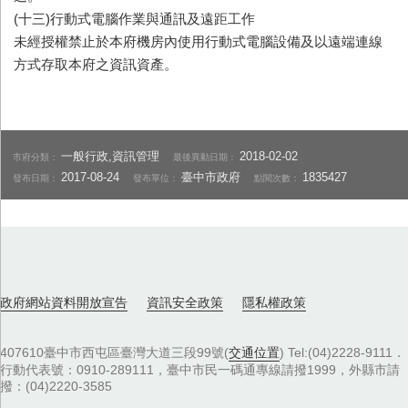
(十三)行動式電腦作業與通訊及遠距工作
未經授權禁止於本府機房內使用行動式電腦設備及以遠端連線
方式存取本府之資訊資產。
一般行政,資訊管理
2018-02-02
市府分類：
最後異動日期：
2017-08-24
臺中市政府
1835427
發布日期：
發布單位：
點閱次數：
政府網站資料開放宣告
資訊安全政策
隱私權政策
407610臺中市西屯區臺灣大道三段99號(
交通位置
) Tel:(04)2228-9111．
行動代表號：0910-289111，臺中市民一碼通專線請撥1999，外縣市請
撥：(04)2220-3585