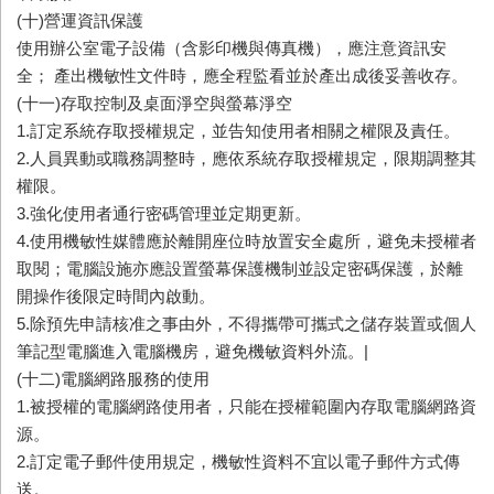
(十)營運資訊保護
使用辦公室電子設備（含影印機與傳真機），應注意資訊安
全； 產出機敏性文件時，應全程監看並於產出成後妥善收存。
(十一)存取控制及桌面淨空與螢幕淨空
1.訂定系統存取授權規定，並告知使用者相關之權限及責任。
2.人員異動或職務調整時，應依系統存取授權規定，限期調整其
權限。
3.強化使用者通行密碼管理並定期更新。
4.使用機敏性媒體應於離開座位時放置安全處所，避免未授權者
取閱；電腦設施亦應設置螢幕保護機制並設定密碼保護，於離
開操作後限定時間內啟動。
5.除預先申請核准之事由外，不得攜帶可攜式之儲存裝置或個人
筆記型電腦進入電腦機房，避免機敏資料外流。|
(十二)電腦網路服務的使用
1.被授權的電腦網路使用者，只能在授權範圍內存取電腦網路資
源。
2.訂定電子郵件使用規定，機敏性資料不宜以電子郵件方式傳
送。