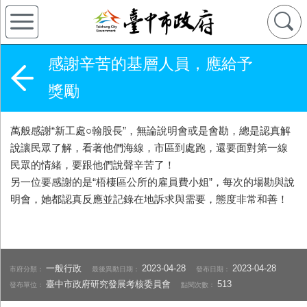
感謝辛苦的基層人員，應給予
獎勵
萬般感謝“新工處○翰股長”，無論說明會或是會勘，總是認真解
說讓民眾了解，看著他們海線，市區到處跑，還要面對第一線
民眾的情緒，要跟他們說聲辛苦了！
另一位要感謝的是“梧棲區公所的雇員費小姐”，每次的場勘與說
明會，她都認真反應並記錄在地訴求與需要，態度非常和善！
一般行政
2023-04-28
2023-04-28
市府分類：
最後異動日期：
發布日期：
臺中市政府研究發展考核委員會
513
發布單位：
點閱次數：