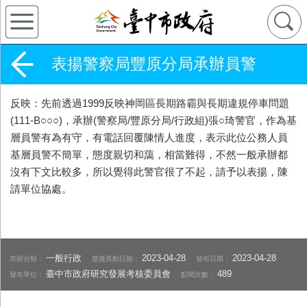
表揚警察局豐原分局承辦員警
反映：先前透過1999反映神岡區長期路霸與長期違規停車問題
(111-B○○○)，承辦(警察局/豐原分局/行政組)張○琦警官，作為基
層員警有為有守，有電話回覆陳情人進度，表示此位公務人員
基層員警不簡單，態度親切和藹，相當難得，不然一般承辦都
沒有下文比較多，所以覺得此警官很了不起，請予以表揚，陳
請單位協處。
一般行政
2023-04-28
2023-04-28
市府分類：
最後異動日期：
發布日期：
臺中市政府研究發展考核委員會
489
發布單位：
點閱次數：