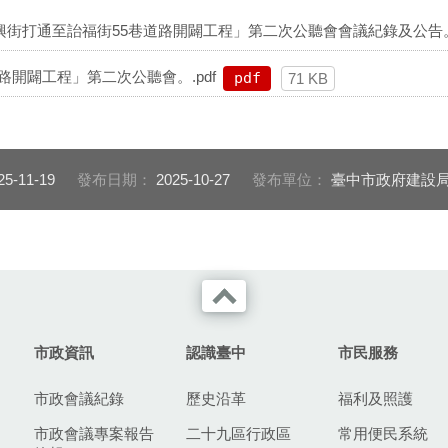
城興街打通至詒福街55巷道路開闢工程」第二次公聽會會議紀錄及公告。.
開闢工程」第二次公聽會。.pdf
pdf
71 KB
25-11-19
發布日期：
2025-10-27
發布單位：
臺中市政府建設
市政資訊
認識臺中
市民服務
市政會議紀錄
歷史沿革
福利及照護
市政會議專案報告
二十九區行政區
常用便民系統