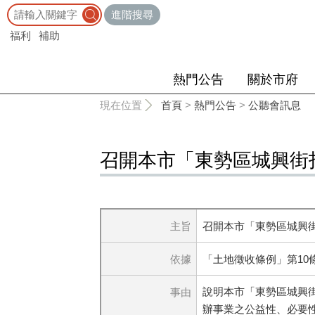
:::
進階搜尋
福利
補助
熱門公告
關於市府
:::
現在位置
首頁
>
熱門公告
>
公聽會訊息
召開本市「東勢區城興街
主旨
召開本市「東勢區城興街
依據
「土地徵收條例」第10
說明本市「東勢區城興
事由
辦事業之公益性、必要