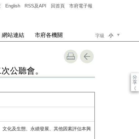
覽
English
RSS及API
回首頁
市府電子報
網站連結
市府各機關
小
字級
中
大
二次公聽會。
分
享
《
、文化及生態、永續發展、其他因素評估本興
。