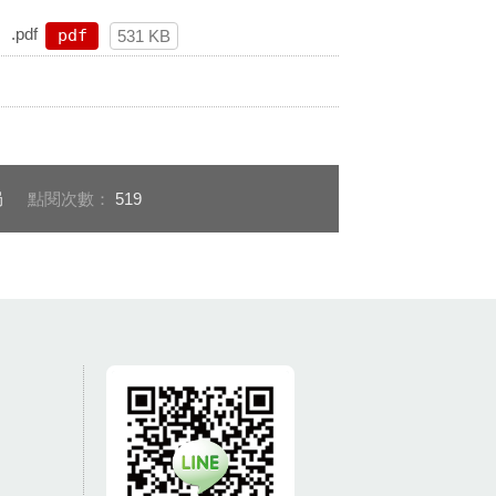
pdf
pdf
531 KB
局
點閱次數：
519