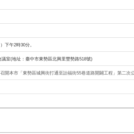
一）下午2時30分。
議室(地址：臺中市東勢區北興里豐勢路518號)
0日召開本市「東勢區城興街打通至詒福街55巷道路開闢工程」第二次公