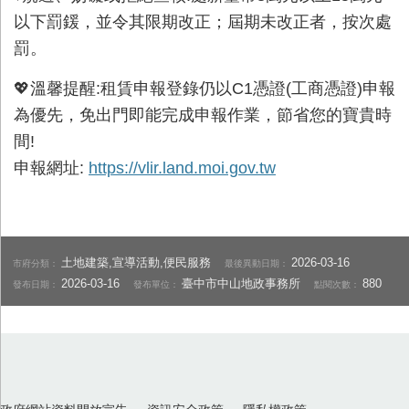
以下罰鍰，並令其限期改正；屆期未改正者，按次處
罰。
💖溫馨提醒:租賃申報登錄仍以C1憑證(工商憑證)申報
為優先，免出門即能完成申報作業，節省您的寶貴時
間!
申報網址:
https://vlir.land.moi.gov.tw
土地建築,宣導活動,便民服務
2026-03-16
市府分類：
最後異動日期：
2026-03-16
臺中市中山地政事務所
880
發布日期：
發布單位：
點閱次數：