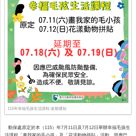
115年幸福毛孩生活課程-改期通知
動保處原定於本（
115
）年
7
月
11
日及
7
月
12
日舉辦幸福毛孩生
活課程「畫我家的毛小孩」及「花漾動物拼貼」活動，因應巴