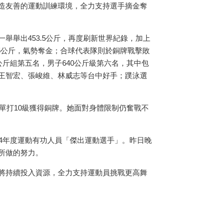
造友善的運動訓練環境，全力支持選手摘金奪
一舉舉出
453.5
公斤，再度刷新世界紀錄，加上
5
公斤，氣勢奪金；合球代表隊則於銅牌戰擊敗
公斤組第五名，男子
640
公斤級第六名，其中包
王智宏、張峻維、林威志等台中好手；蹼泳選
單打
10
級獲得銅牌。她面對身體限制仍奮戰不
4
年度運動有功人員「傑出運動選手」。昨日晚
所做的努力。
將持續投入資源，全力支持運動員挑戰更高舞