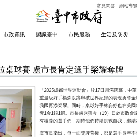
常見問答
網站導
市政資訊
認識臺中
市民服務
生活及防災
拉桌球賽 盧市長肯定選手榮耀奪牌
「
2025
成都世界運動會」於
17
日圓滿落幕，中華
重量級好手楊森以蹲舉破世界紀錄的表現勇奪金
我國再添榮耀。同時，桌球好手林姿妤也在美國
奪
1
金
1
銀
1
銅。市長盧秀燕今（
19
）日於市政會
有獲獎的選手們，期待他們持續挑戰自我，繼續
盧市長指出，每一面獎牌背後，都是選手長年不