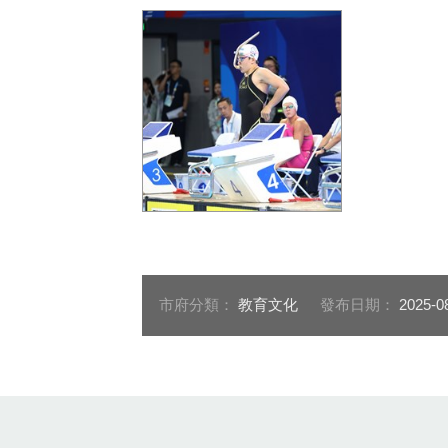
合球隊獲世運銅牌戰擊,臺中
拔河隊獲世運
好手蔡宗佑表現出色（照片
斤級第六名
由中華奧會提供）
會提供）
臺中蹼泳好手何品莉獲世運
第五名佳績（照片由中華奧
會提供）
市府分類：
教育文化
發布日期：
2025-0
:::