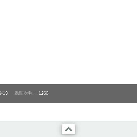
男子組640公
臺中好手林姿妤於世界帕拉
拔河隊獲世運男子
（照片由中華奧
桌球菁英賽獲得1金1銀1銅
斤級第六名（照
（照片由林姿妤提供）
會提供）
8-19
點閱次數：
1266