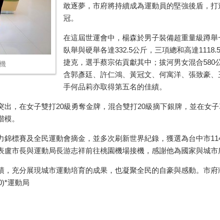
敢逐夢，市府將持續成為運動員的堅強後盾，打
冠。
在這屆世運會中，楊森於男子裝備超重量級蹲舉
臥舉與硬舉各達
332.5
公斤，三項總和高達
1118.
捷克，選手蔡宗佑貢獻其中；拔河男女混合
580
機
含郭彥廷、許仁鴻、黃冠文、何寓洋、張致豪、
手何品莉亦取得第五名的佳績。
突出，在女子雙打
20
級勇奪金牌，混合雙打
20
級摘下銀牌，並在女子
楷模。
力錦標賽及全民運動會摘金，並多次刷新世界紀錄，獲選為台中市
11
表盧市長與運動局長游志祥前往桃園機場接機，感謝他為國家與城市
績，充分展現城市運動培育的成果，也凝聚全民的自豪與感動。市府
)*
運動局