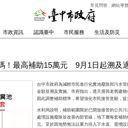
常見問答
網站導
市政資訊
認識臺中
市民服務
生活及防災
！最高補助15萬元 9月1日起溯及
台中市政府為減輕市民進行化糞池廢除與污水管線
金額並溯及實施。市府指出，透天厝與老舊建物
因此調整補助標準，希望強化市民接管意願，提
水利局說明，補助範圍限於已開放接管的公共污
處理設施廢除並改善內部管線，地下層每套補助6
元。至於因地勢無法以重力排入下水道、需增設