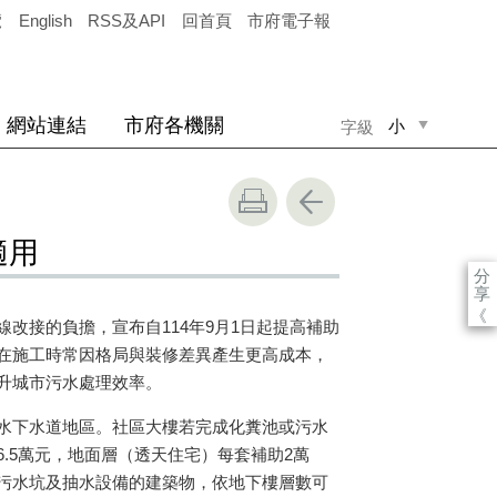
覽
English
RSS及API
回首頁
市府電子報
網站連結
市府各機關
小
字級
中
大
適用
分
享
《
改接的負擔，宣布自114年9月1日起提高補助
在施工時常因格局與裝修差異產生更高成本，
升城市污水處理效率。
水下水道地區。社區大樓若完成化糞池或污水
.5萬元，地面層（透天住宅）每套補助2萬
污水坑及抽水設備的建築物，依地下樓層數可