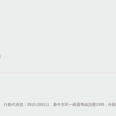
生
網
28-9111．行動代表號：0910-289111，臺中市民一碼通專線請撥1999，外縣市