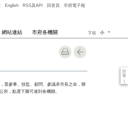
覽
English
RSS及API
回首頁
市府電子報
網站連結
市府各機關
小
字級
中
大
分
享
《
政，置參事、技監、顧問、參議承市長之命，辦
區公所，點選下圖可連到各機關。