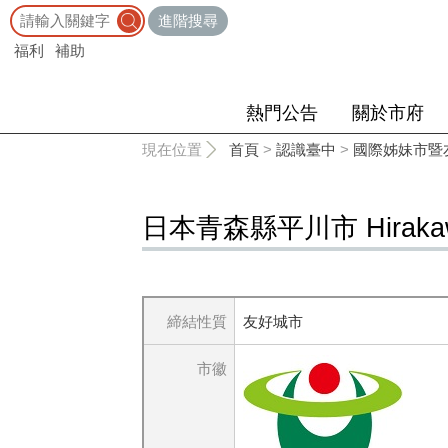
:::
進階搜尋
福利
補助
熱門公告
關於市府
:::
現在位置
首頁
>
認識臺中
>
國際姊妹市暨
日本青森縣平川市 Hirakawa, 
締結性質
友好城市
市徽