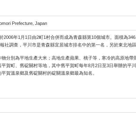
i Prefecture, Japan
，於2006年1月1日由2町1村合併而成為青森縣第10個城市。面積為346
濟新報社調查，平川市是青森縣宜居城市排名中的第一名，另於東北地
作物分別為平地生產大米；高地生產蘋果、桃子等，寒冷的高原地帶
平賀町、舊碇關村等地，其中舊平賀町每年8月2日至3日舉辦的平
的平賀溫泉鄉及舊碇關村的碇關溫泉鄉最為知名。