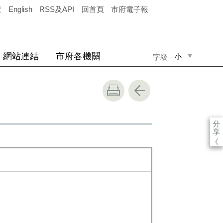
覽
English
RSS及API
回首頁
市府電子報
網站連結
市府各機關
小
字級
中
大
分
享
《