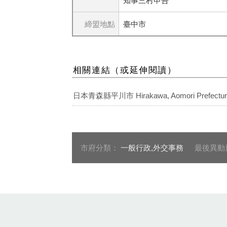
知事三村申吾
締盟地點
臺中市
相關連結（或延伸閱讀）
日本青森縣平川市 Hirakawa, Aomori Prefecture
市府分類：
一般行政,外交事務
最後異動
:::