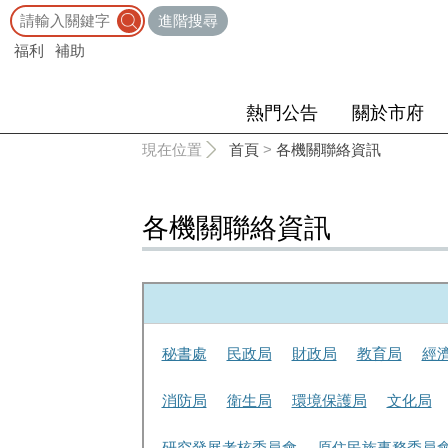
:::
進階搜尋
福利
補助
熱門公告
關於市府
:::
現在位置
首頁
>
各機關聯絡資訊
各機關聯絡資訊
秘書處
民政局
財政局
教育局
經
消防局
衛生局
環境保護局
文化局
研究發展考核委員會
原住民族事務委員